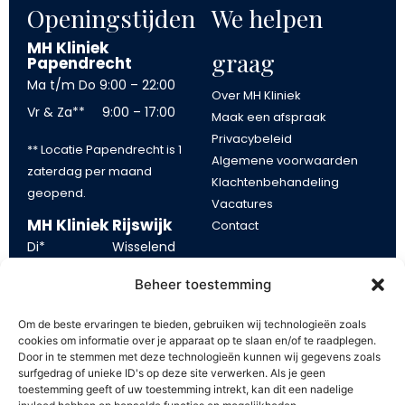
Openingstijden
We helpen
MH Kliniek
graag
Papendrecht
Ma t/m Do
9:00 – 22:00
Over MH Kliniek
Vr & Za**
9:00 – 17:00
Maak een afspraak
Privacybeleid
** Locatie Papendrecht is 1
Algemene voorwaarden
zaterdag per maand
Klachtenbehandeling
geopend.
Vacatures
MH Kliniek Rijswijk
Contact
Di*
Wisselend
Blijf op de
Wo
13:00 – 21:00
Beheer toestemming
Vr
10:00 – 17:00
hoogte
Om de beste ervaringen te bieden, gebruiken wij technologieën zoals
*tijden op dinsdag kunnen
cookies om informatie over je apparaat op te slaan en/of te raadplegen.
Blijf op de hoogte van onze
Door in te stemmen met deze technologieën kunnen wij gegevens zoals
eerder of later beginnen.
aanbiedingen. Schrijf u in op
surfgedrag of unieke ID's op deze site verwerken. Als je geen
toestemming geeft of uw toestemming intrekt, kan dit een nadelige
onze mailing en ontvang €