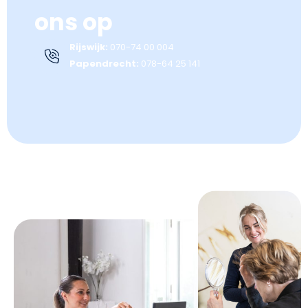
ons op
Rijswijk:
070-74 00 004
Papendrecht:
078-64 25 141