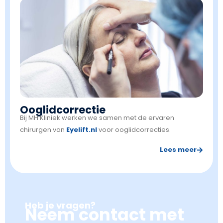
Ooglidcorrectie
Bij MH Kliniek werken we samen met de ervaren
chirurgen van
Eyelift.nl
voor ooglidcorrecties.
Lees meer
Heb je vragen?
Neem contact met