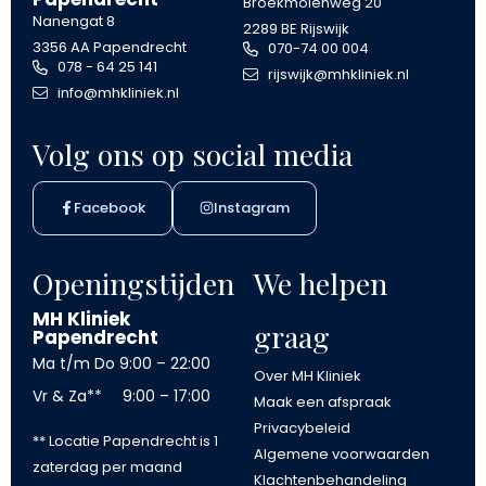
Broekmolenweg 20
Nanengat 8
2289 BE Rijswijk
3356 AA Papendrecht
070-74 00 004
078 - 64 25 141
rijswijk@mhkliniek.nl
info@mhkliniek.nl
Volg ons op social media
Facebook
Instagram
Openingstijden
We helpen
MH Kliniek
graag
Papendrecht
Ma t/m Do
9:00 – 22:00
Over MH Kliniek
Vr & Za**
9:00 – 17:00
Maak een afspraak
Privacybeleid
** Locatie Papendrecht is 1
Algemene voorwaarden
zaterdag per maand
Klachtenbehandeling