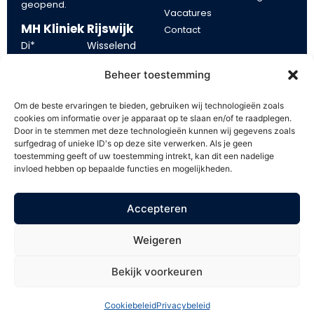
geopend.
Vacatures
MH Kliniek Rijswijk
Contact
Di*
Wisselend
Blijf op de
Wo
13:00 – 21:00
Beheer toestemming
Vr
10:00 – 17:00
hoogte
Om de beste ervaringen te bieden, gebruiken wij technologieën zoals
*tijden op dinsdag kunnen
cookies om informatie over je apparaat op te slaan en/of te raadplegen.
Blijf op de hoogte van onze
Door in te stemmen met deze technologieën kunnen wij gegevens zoals
eerder of later beginnen.
aanbiedingen. Schrijf u in op
surfgedrag of unieke ID's op deze site verwerken. Als je geen
toestemming geeft of uw toestemming intrekt, kan dit een nadelige
onze mailing en ontvang €
invloed hebben op bepaalde functies en mogelijkheden.
5,- korting op uw volgende
behandeling.
Accepteren
Weigeren
Bekijk voorkeuren
Cookiebeleid
Privacybeleid
Webdesign: Rex Media