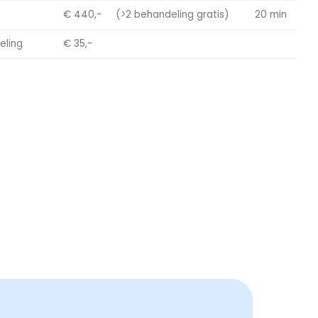
€ 440,-
(>2 behandeling gratis)
20 min
eling
€ 35,-