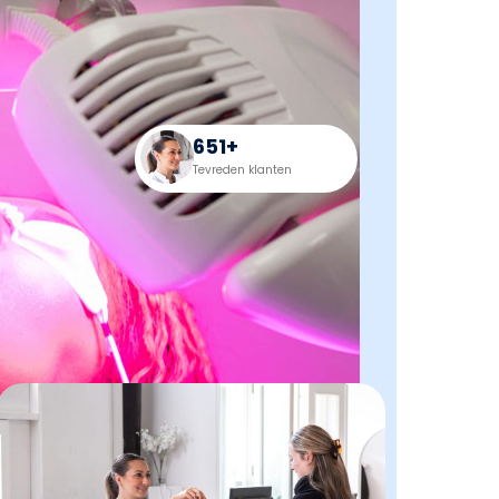
651+
Tevreden klanten