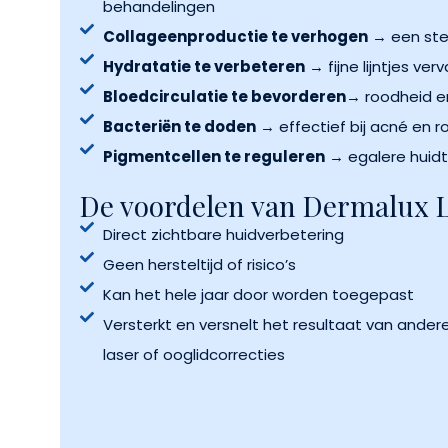
behandelingen
Collageenproductie te verhogen
→ een stev
Hydratatie te verbeteren
→ fijne lijntjes ver
Bloedcirculatie te bevorderen
→ roodheid en
Bacteriën te doden
→ effectief bij acné en 
Pigmentcellen te reguleren
→ egalere huidt
De voordelen van Dermalux 
Direct zichtbare huidverbetering
Geen hersteltijd of risico’s
Kan het hele jaar door worden toegepast
Versterkt en versnelt het resultaat van ander
laser of ooglidcorrecties