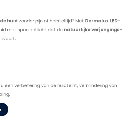
nde huid
zonder pijn of hersteltijd? Met
Dermalux LED-
uid met speciaal licht dat de
natuurlijke verjongings-
tiveert.
 u een verbetering van de huidteint, vermindering van
ling.
e