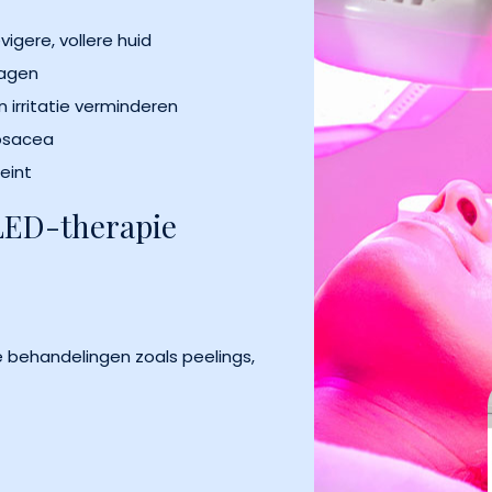
igere, vollere huid
vagen
 irritatie verminderen
rosacea
eint
LED-therapie
e behandelingen zoals peelings,