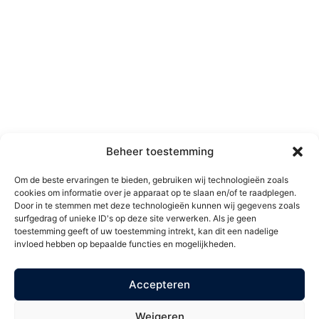
graag
MH Kliniek
Papendrecht
Over MH Kliniek
Ma t/m Do
9:00 – 22:00
Maak een afspraak
Vr & Za**
9:00 – 17:00
Privacybeleid
Algemene voorwaarden
** Locatie Papendrecht is 1
Klachtenbehandeling
zaterdag per maand
Vacatures
geopend.
Contact
MH Kliniek Rijswijk
Beheer toestemming
Blijf op de
Di*
Wisselend
hoogte
Om de beste ervaringen te bieden, gebruiken wij technologieën zoals
Wo
13:00 – 21:00
cookies om informatie over je apparaat op te slaan en/of te raadplegen.
Blijf op de hoogte van onze
Vr
10:00 – 17:00
Door in te stemmen met deze technologieën kunnen wij gegevens zoals
aanbiedingen. Schrijf u in op
surfgedrag of unieke ID's op deze site verwerken. Als je geen
onze mailing en ontvang €
toestemming geeft of uw toestemming intrekt, kan dit een nadelige
*tijden op dinsdag kunnen
invloed hebben op bepaalde functies en mogelijkheden.
5,- korting op uw volgende
eerder of later beginnen.
behandeling.
Accepteren
Weigeren