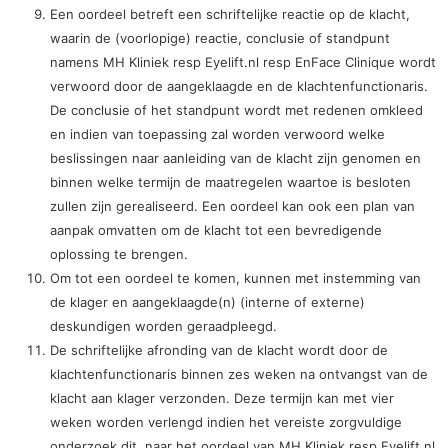
Een oordeel betreft een schriftelijke reactie op de klacht,
waarin de (voorlopige) reactie, conclusie of standpunt
namens MH Kliniek resp Eyelift.nl resp EnFace Clinique wordt
verwoord door de aangeklaagde en de klachtenfunctionaris.
De conclusie of het standpunt wordt met redenen omkleed
en indien van toepassing zal worden verwoord welke
beslissingen naar aanleiding van de klacht zijn genomen en
binnen welke termijn de maatregelen waartoe is besloten
zullen zijn gerealiseerd. Een oordeel kan ook een plan van
aanpak omvatten om de klacht tot een bevredigende
oplossing te brengen.
Om tot een oordeel te komen, kunnen met instemming van
de klager en aangeklaagde(n) (interne of externe)
deskundigen worden geraadpleegd.
De schriftelijke afronding van de klacht wordt door de
klachtenfunctionaris binnen zes weken na ontvangst van de
klacht aan klager verzonden. Deze termijn kan met vier
weken worden verlengd indien het vereiste zorgvuldige
onderzoek dit, naar het oordeel van MH Kliniek resp Eyelift.nl