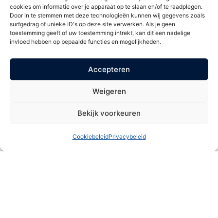
Een vertrouwd adres voor
cookies om informatie over je apparaat op te slaan en/of te raadplegen.
Door in te stemmen met deze technologieën kunnen wij gegevens zoals
cosmetische zorg in Papendrecht
surfgedrag of unieke ID's op deze site verwerken. Als je geen
en Rijswijk
toestemming geeft of uw toestemming intrekt, kan dit een nadelige
invloed hebben op bepaalde functies en mogelijkheden.
MH Kliniek is dé specialist op het gebied van huidverbetering,
cosmetische behandelingen en medische esthetiek. Met
Accepteren
vestigingen in Papendrecht en Rijswijk combineren wij ruim 20
jaar ervaring met de nieuwste technieken en persoonlijke
Weigeren
aandacht.
Onze cliënten kiezen voor ons vanwege de professionele
Bekijk voorkeuren
aanpak, het eerlijke advies en de natuurlijke resultaten.
Cookiebeleid
Privacybeleid
Bij MH Kliniek werken alleen ervaren huidtherapeuten,
cosmetisch artsen en KNO-artsen die BIG-geregistreerd zijn
en voortdurend worden bijgeschoold. Samen zorgen wij voor
veilige behandelingen met aandacht voor jouw unieke
wensen.
Ons team
Bekijk