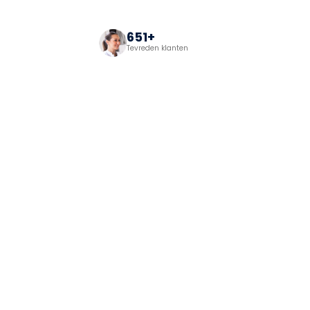
Persoonlijk, veilig en resultaatgericht – al sinds 2003.
651+
Tevreden klanten