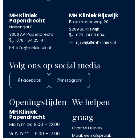
MH Kliniek
MH Kliniek Rijswijk
Papendrecht
Broekmolenweg 20
Nanengat 8
2289 BE Rijswijk
3356 AA Papendrecht
070-74 00 004
078 - 64 25 141
rijswijk@mhkliniek.nl
info@mhkliniek.nl
Volg ons op social media
Facebook
Instagram
Openingstijden
We helpen
MH Kliniek
graag
Papendrecht
Ma t/m Do
9:00 – 22:00
Over MH Kliniek
Vr & Za**
9:00 – 17:00
Maak een afspraak