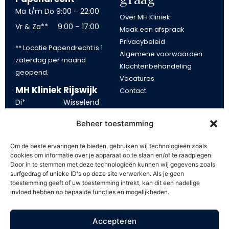
Ma t/m Do
9:00 – 22:00
Over MH Kliniek
Vr & Za**
9:00 – 17:00
Maak een afspraak
Privacybeleid
** Locatie Papendrecht is 1
Algemene voorwaarden
zaterdag per maand
Klachtenbehandeling
geopend.
Vacatures
MH Kliniek Rijswijk
Contact
Di*
Wisselend
Blijf op de
Wo
13:00 – 21:00
Beheer toestemming
Vr
10:00 – 17:00
hoogte
Om de beste ervaringen te bieden, gebruiken wij technologieën zoals
*tijden op dinsdag kunnen
cookies om informatie over je apparaat op te slaan en/of te raadplegen.
Blijf op de hoogte van onze
Door in te stemmen met deze technologieën kunnen wij gegevens zoals
eerder of later beginnen.
aanbiedingen. Schrijf u in op
surfgedrag of unieke ID's op deze site verwerken. Als je geen
toestemming geeft of uw toestemming intrekt, kan dit een nadelige
onze mailing en ontvang €
invloed hebben op bepaalde functies en mogelijkheden.
5,- korting op uw volgende
behandeling.
Accepteren