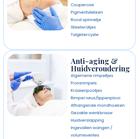
Couperose
Pigmentvlekken
Rood spinnetje
Steelwratjes
Talgkliercyste
Anti-aging &
Huidveroudering
Algemene rimpeltjes
Fronsrimpels
Kraaienpootjes
Rimpel neus/lippenplooi
Afhangende mondhoeken
Gezakte wenkbrauw
Huidverslapping
Ingevallen wangen /
volumeverlies