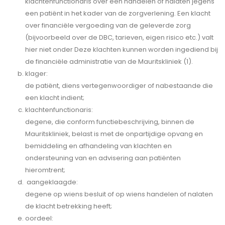
klachtenfunctionaris over een handelen of nalaten jegens
een patiënt in het kader van de zorgverlening. Een klacht
over financiële vergoeding van de geleverde zorg
(bijvoorbeeld over de DBC, tarieven, eigen risico etc.) valt
hier niet onder Deze klachten kunnen worden ingediend bij
de financiële administratie van de Mauritskliniek (1).
klager:
de patiënt, diens vertegenwoordiger of nabestaande die
een klacht indient;
klachtenfunctionaris:
degene, die conform functiebeschrijving, binnen de
Mauritskliniek, belast is met de onpartijdige opvang en
bemiddeling en afhandeling van klachten en
ondersteuning van en advisering aan patiënten
hieromtrent;
aangeklaagde:
degene op wiens besluit of op wiens handelen of nalaten
de klacht betrekking heeft;
oordeel: