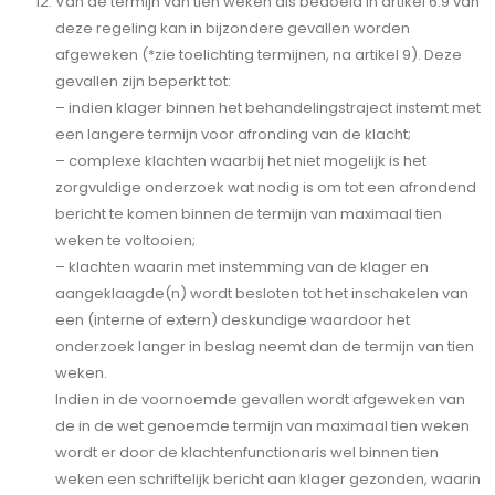
Van de termijn van tien weken als bedoeld in artikel 6.9 van
deze regeling kan in bijzondere gevallen worden
afgeweken (*zie toelichting termijnen, na artikel 9). Deze
gevallen zijn beperkt tot:
– indien klager binnen het behandelingstraject instemt met
een langere termijn voor afronding van de klacht;
– complexe klachten waarbij het niet mogelijk is het
zorgvuldige onderzoek wat nodig is om tot een afrondend
bericht te komen binnen de termijn van maximaal tien
weken te voltooien;
– klachten waarin met instemming van de klager en
aangeklaagde(n) wordt besloten tot het inschakelen van
een (interne of extern) deskundige waardoor het
onderzoek langer in beslag neemt dan de termijn van tien
weken.
Indien in de voornoemde gevallen wordt afgeweken van
de in de wet genoemde termijn van maximaal tien weken
wordt er door de klachtenfunctionaris wel binnen tien
weken een schriftelijk bericht aan klager gezonden, waarin