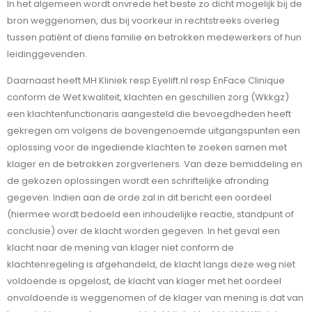
In het algemeen wordt onvrede het beste zo dicht mogelijk bij de
bron weggenomen, dus bij voorkeur in rechtstreeks overleg
tussen patiënt of diens familie en betrokken medewerkers of hun
leidinggevenden.
Daarnaast heeft MH Kliniek resp Eyelift.nl resp EnFace Clinique
conform de Wet kwaliteit, klachten en geschillen zorg (Wkkgz)
een klachtenfunctionaris aangesteld die bevoegdheden heeft
gekregen om volgens de bovengenoemde uitgangspunten een
oplossing voor de ingediende klachten te zoeken samen met
klager en de betrokken zorgverleners. Van deze bemiddeling en
de gekozen oplossingen wordt een schriftelijke afronding
gegeven. Indien aan de orde zal in dit bericht een oordeel
(hiermee wordt bedoeld een inhoudelijke reactie, standpunt of
conclusie) over de klacht worden gegeven. In het geval een
klacht naar de mening van klager niet conform de
klachtenregeling is afgehandeld, de klacht langs deze weg niet
voldoende is opgelost, de klacht van klager met het oordeel
onvoldoende is weggenomen of de klager van mening is dat van