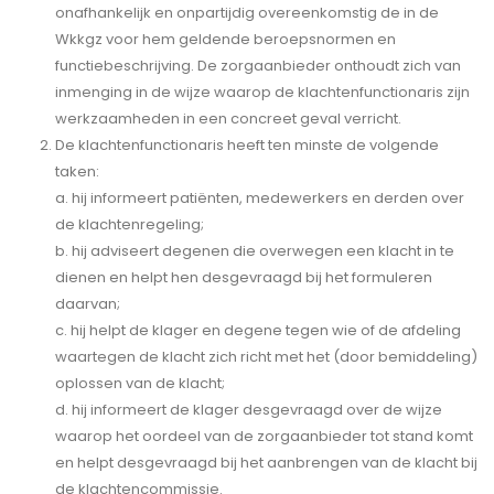
onafhankelijk en onpartijdig overeenkomstig de in de
Wkkgz voor hem geldende beroepsnormen en
functiebeschrijving. De zorgaanbieder onthoudt zich van
inmenging in de wijze waarop de klachtenfunctionaris zijn
werkzaamheden in een concreet geval verricht.
De klachtenfunctionaris heeft ten minste de volgende
taken:
a. hij informeert patiënten, medewerkers en derden over
de klachtenregeling;
b. hij adviseert degenen die overwegen een klacht in te
dienen en helpt hen desgevraagd bij het formuleren
daarvan;
c. hij helpt de klager en degene tegen wie of de afdeling
waartegen de klacht zich richt met het (door bemiddeling)
oplossen van de klacht;
d. hij informeert de klager desgevraagd over de wijze
waarop het oordeel van de zorgaanbieder tot stand komt
en helpt desgevraagd bij het aanbrengen van de klacht bij
de klachtencommissie.