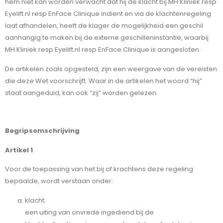
hem niet kan worden verwacht dat hij de klacht bij MH Kliniek resp
Eyelift.nl resp EnFace Clinique indient en via de klachtenregeling
laat afhandelen, heeft de klager de mogelijkheid een geschil
aanhangig te maken bij de externe geschilleninstantie, waarbij
MH Kliniek resp Eyelift.nl resp EnFace Clinique is aangesloten.
De artikelen zoals opgesteld, zijn een weergave van de vereisten
die deze Wet voorschrijft. Waar in de artikelen het woord “hij”
staat aangeduid, kan ook “zij” worden gelezen.
Begripsomschrijving
Artikel 1
Voor de toepassing van het bij of krachtens deze regeling
bepaalde, wordt verstaan onder:
klacht:
een uiting van onvrede ingediend bij de