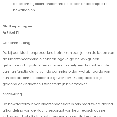
de externe geschillencommissie of een ander traject te
bewandelen.
Slotbepalingen
Artikel 11
Geheimhouding :
De bij een klachtenprocedure betrokken partijen en de leden van
de Klachtencommissie hebben ingevolge de Wkkgz een
geheimhoudingsplicht ten aanzien van hetgeen hun uit hoofde
van hun functie als lid van de commissie dan wel uit hoofde van
hun betrokkenheid bekend is geworden. Dit bepaalde blijft
geldend ook nadat de zittingstermijn is verstreken.
Archivering :
De bewaartermijn van klachtendossiers is minimaal twee jaar na
afhandeling van de klacht, separaat van het medisch dossier.
Indien noodzakelijk ten behoeve van de kwaliteit van zorg,