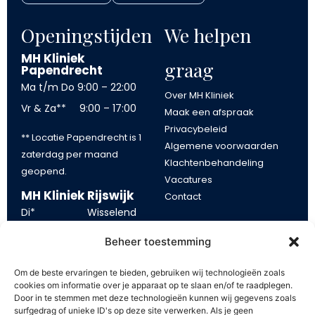
Openingstijden
We helpen
MH Kliniek
graag
Papendrecht
Ma t/m Do
9:00 – 22:00
Over MH Kliniek
Vr & Za**
9:00 – 17:00
Maak een afspraak
Privacybeleid
** Locatie Papendrecht is 1
Algemene voorwaarden
zaterdag per maand
Klachtenbehandeling
geopend.
Vacatures
MH Kliniek Rijswijk
Contact
Di*
Wisselend
Blijf op de
Wo
13:00 – 21:00
Beheer toestemming
Vr
10:00 – 17:00
hoogte
Om de beste ervaringen te bieden, gebruiken wij technologieën zoals
*tijden op dinsdag kunnen
cookies om informatie over je apparaat op te slaan en/of te raadplegen.
Blijf op de hoogte van onze
Door in te stemmen met deze technologieën kunnen wij gegevens zoals
eerder of later beginnen.
aanbiedingen. Schrijf u in op
surfgedrag of unieke ID's op deze site verwerken. Als je geen