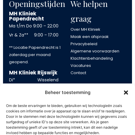
Openingstijden
We helpen
MH Kliniek
graag
Papendrecht
Ma t/m Do
9:00 – 22:00
Over MH Kliniek
Vr & Za**
9:00 – 17:00
Maak een afspraak
Privacybeleid
** Locatie Papendrecht is 1
Algemene voorwaarden
zaterdag per maand
Klachtenbehandeling
geopend.
Vacatures
MH Kliniek Rijswijk
Contact
Di*
Wisselend
Blijf op de
Wo
13:00 – 21:00
Beheer toestemming
Vr
10:00 – 17:00
hoogte
Om de beste ervaringen te bieden, gebruiken wij technologieën zoals
*tijden op dinsdag kunnen
cookies om informatie over je apparaat op te slaan en/of te raadplegen.
Blijf op de hoogte van onze
Door in te stemmen met deze technologieën kunnen wij gegevens zoals
eerder of later beginnen.
aanbiedingen. Schrijf u in op
surfgedrag of unieke ID's op deze site verwerken. Als je geen
toestemming geeft of uw toestemming intrekt, kan dit een nadelige
onze mailing en ontvang €
invloed hebben op bepaalde functies en mogelijkheden.