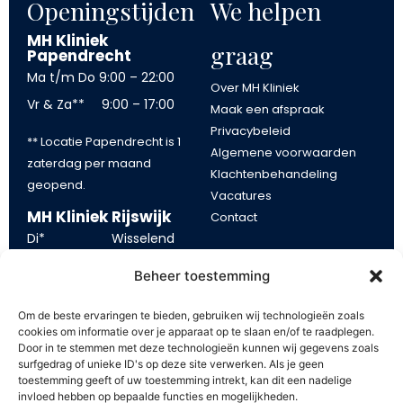
Openingstijden
We helpen
MH Kliniek
graag
Papendrecht
Ma t/m Do
9:00 – 22:00
Over MH Kliniek
Vr & Za**
9:00 – 17:00
Maak een afspraak
Privacybeleid
** Locatie Papendrecht is 1
Algemene voorwaarden
zaterdag per maand
Klachtenbehandeling
geopend.
Vacatures
MH Kliniek Rijswijk
Contact
Di*
Wisselend
Blijf op de
Wo
13:00 – 21:00
Beheer toestemming
Vr
10:00 – 17:00
hoogte
Om de beste ervaringen te bieden, gebruiken wij technologieën zoals
*tijden op dinsdag kunnen
cookies om informatie over je apparaat op te slaan en/of te raadplegen.
Blijf op de hoogte van onze
Door in te stemmen met deze technologieën kunnen wij gegevens zoals
eerder of later beginnen.
aanbiedingen. Schrijf u in op
surfgedrag of unieke ID's op deze site verwerken. Als je geen
toestemming geeft of uw toestemming intrekt, kan dit een nadelige
onze mailing en ontvang €
invloed hebben op bepaalde functies en mogelijkheden.