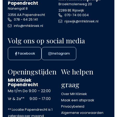
Papendrecht
Broekmolenweg 20
Nanengat 8
2289 BE Rijswijk
3356 AA Papendrecht
070-74 00 004
078 - 64 25 141
rijswijk@mhkliniek.nl
info@mhkliniek.nl
Volg ons op social media
Facebook
Instagram
Openingstijden
We helpen
MH Kliniek
graag
Papendrecht
Ma t/m Do
9:00 – 22:00
Over MH Kliniek
Vr & Za**
9:00 – 17:00
Maak een afspraak
Privacybeleid
** Locatie Papendrecht is 1
Algemene voorwaarden
zaterdag per maand