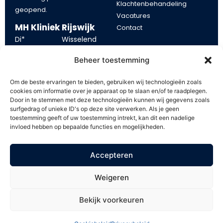
Klachtenbehandeling
geopend.
Vacatures
MH Kliniek Rijswijk
Contact
Di*
Wisselend
Blijf op de
Wo
13:00 – 21:00
Beheer toestemming
Vr
10:00 – 17:00
hoogte
Om de beste ervaringen te bieden, gebruiken wij technologieën zoals
*tijden op dinsdag kunnen
cookies om informatie over je apparaat op te slaan en/of te raadplegen.
Blijf op de hoogte van onze
Door in te stemmen met deze technologieën kunnen wij gegevens zoals
eerder of later beginnen.
aanbiedingen. Schrijf u in op
surfgedrag of unieke ID's op deze site verwerken. Als je geen
toestemming geeft of uw toestemming intrekt, kan dit een nadelige
onze mailing en ontvang €
invloed hebben op bepaalde functies en mogelijkheden.
5,- korting op uw volgende
behandeling.
Accepteren
Weigeren
Bekijk voorkeuren