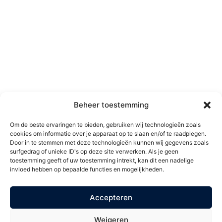
graag
MH Kliniek
Papendrecht
Over MH Kliniek
Ma t/m Do
9:00 – 22:00
Maak een afspraak
Vr & Za**
9:00 – 17:00
Privacybeleid
Algemene voorwaarden
** Locatie Papendrecht is 1
Klachtenbehandeling
zaterdag per maand
Vacatures
geopend.
Contact
MH Kliniek Rijswijk
Beheer toestemming
Blijf op de
Di*
Wisselend
hoogte
Om de beste ervaringen te bieden, gebruiken wij technologieën zoals
Wo
13:00 – 21:00
cookies om informatie over je apparaat op te slaan en/of te raadplegen.
Blijf op de hoogte van onze
Vr
10:00 – 17:00
Door in te stemmen met deze technologieën kunnen wij gegevens zoals
aanbiedingen. Schrijf u in op
surfgedrag of unieke ID's op deze site verwerken. Als je geen
onze mailing en ontvang €
toestemming geeft of uw toestemming intrekt, kan dit een nadelige
*tijden op dinsdag kunnen
invloed hebben op bepaalde functies en mogelijkheden.
5,- korting op uw volgende
eerder of later beginnen.
behandeling.
Accepteren
Weigeren