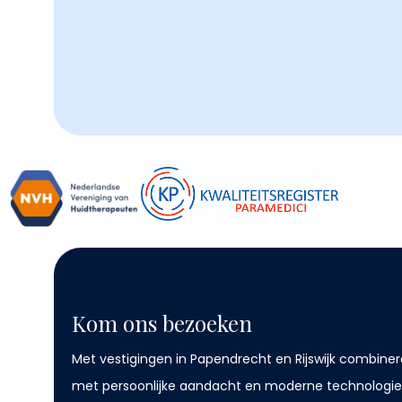
Kom ons bezoeken
Met vestigingen in Papendrecht en Rijswijk combiner
met persoonlijke aandacht en moderne technologie