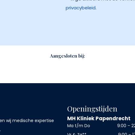
privacybeleid
.
Aangesloten bij:
Openingstijden
MH Kliniek Papendrecht
en wij medische expertise
Ma t/m Do
9:00 – 2
.
Vr & Za**
9:00 – 1