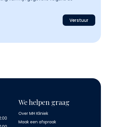
Verstuur
We helpen graag
Over MH Kliniek
2:00
Maak een afspraak
7:00