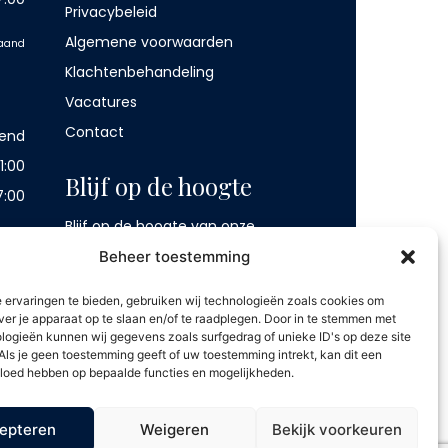
Privacybeleid
Algemene voorwaarden
maand
Klachtenbehandeling
Vacatures
Contact
lend
1:00
Blijf op de hoogte
7:00
Blijf op de hoogte van onze
beginnen.
aanbiedingen. Schrijf u in op onze
Beheer toestemming
mailing en ontvang € 5,- korting op
 ervaringen te bieden, gebruiken wij technologieën zoals cookies om
uw volgende behandeling.
ver je apparaat op te slaan en/of te raadplegen. Door in te stemmen met
logieën kunnen wij gegevens zoals surfgedrag of unieke ID's op deze site
Als je geen toestemming geeft of uw toestemming intrekt, kan dit een
vloed hebben op bepaalde functies en mogelijkheden.
epteren
Weigeren
Bekijk voorkeuren