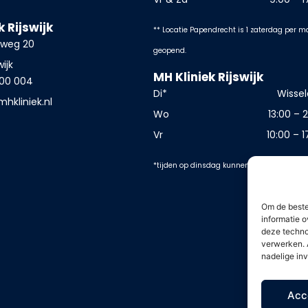
k Rijswijk
** Locatie Papendrecht is 1 zaterdag per 
nweg 20
geopend.
wijk
MH Kliniek Rijswijk
00 004
Di*
Wisse
mhkliniek.nl
Wo
13:00 – 2
Vr
10:00 – 1
*tijden op dinsdag kunnen eerder of later 
Om de beste
informatie o
deze techno
verwerken. 
nadelige in
Acc