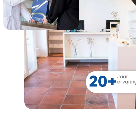
20+
Jaar
ervarin