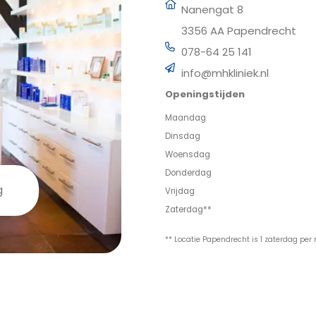
Nanengat 8
3356 AA Papendrecht
078-64 25 141
info@mhkliniek.nl
Openingstijden
Maandag
Dinsdag
Woensdag
Donderdag
g
Vrijdag
Zaterdag**
** Locatie Papendrecht is 1 zaterdag pe