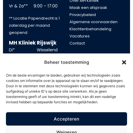
Over MH Kliniek
Vr & Za**
9:00 – 17:00
Maak een afspraak
Privacybeleid
** Locatie Papendrecht is 1
Algemene voorwaarden
zaterdag per maand
Klachtenbehandeling
geopend.
Vacatures
MH Kliniek Rijswijk
Contact
Di*
Wisselend
Blijf op de
Wo
13:00 – 21:00
Beheer toestemming
Vr
10:00 – 17:00
hoogte
Om de beste ervaringen te bieden, gebruiken wij technologieën zoals
*tijden op dinsdag kunnen
cookies om informatie over je apparaat op te slaan en/of te raadplegen.
Blijf op de hoogte van onze
Door in te stemmen met deze technologieën kunnen wij gegevens zoals
eerder of later beginnen.
aanbiedingen. Schrijf u in op
surfgedrag of unieke ID's op deze site verwerken. Als je geen
toestemming geeft of uw toestemming intrekt, kan dit een nadelige
onze mailing en ontvang €
invloed hebben op bepaalde functies en mogelijkheden.
5,- korting op uw volgende
behandeling.
Accepteren
Weigeren