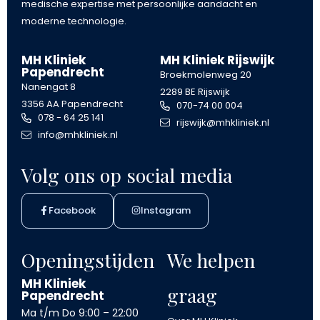
medische expertise met persoonlijke aandacht en
moderne technologie.
MH Kliniek
MH Kliniek Rijswijk
Papendrecht
Broekmolenweg 20
Nanengat 8
2289 BE Rijswijk
3356 AA Papendrecht
070-74 00 004
078 - 64 25 141
rijswijk@mhkliniek.nl
info@mhkliniek.nl
Volg ons op social media
Facebook
Instagram
Openingstijden
We helpen
MH Kliniek
graag
Papendrecht
Ma t/m Do
9:00 – 22:00