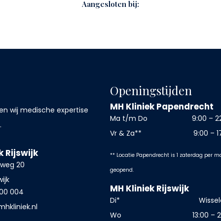
Aangesloten bij:
Openingstijden
MH Kliniek Papendrecht
en wij medische expertise
Ma t/m Do
9:00 – 2
.
Vr & Za**
9:00 – 1
k Rijswijk
** Locatie Papendrecht is 1 zaterdag per 
nweg 20
geopend.
wijk
MH Kliniek Rijswijk
00 004
Di*
Wisse
mhkliniek.nl
Wo
13:00 – 2