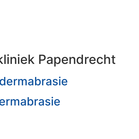
GEN
AANDOENINGEN
WEBSHOP
ACTIES
liniek Papendrecht
adermabrasie
ermabrasie