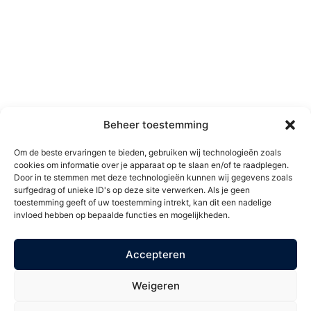
Over MH Kliniek
Ma t/m Do
9:00 – 22:00
Maak een afspraak
Vr & Za**
9:00 – 17:00
Privacybeleid
Algemene voorwaarden
** Locatie Papendrecht is 1
Klachtenbehandeling
zaterdag per maand
Vacatures
geopend.
Contact
MH Kliniek Rijswijk
Beheer toestemming
Blijf op de
Di*
Wisselend
hoogte
Om de beste ervaringen te bieden, gebruiken wij technologieën zoals
Wo
13:00 – 21:00
cookies om informatie over je apparaat op te slaan en/of te raadplegen.
Blijf op de hoogte van onze
Vr
10:00 – 17:00
Door in te stemmen met deze technologieën kunnen wij gegevens zoals
aanbiedingen. Schrijf u in op
surfgedrag of unieke ID's op deze site verwerken. Als je geen
onze mailing en ontvang €
toestemming geeft of uw toestemming intrekt, kan dit een nadelige
*tijden op dinsdag kunnen
invloed hebben op bepaalde functies en mogelijkheden.
5,- korting op uw volgende
eerder of later beginnen.
behandeling.
Accepteren
Weigeren